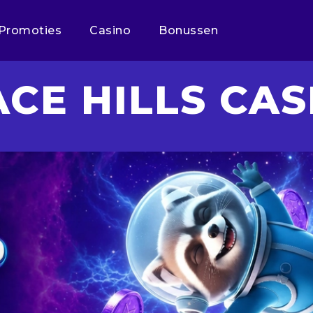
Promoties
Casino
Bonussen
ACE HILLS CAS