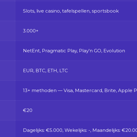
Slots, live casino, tafelspellen, sportsbook
3.000+
NetEnt, Pragmatic Play, Play'n GO, Evolution
EUR, BTC, ETH, LTC
13+ methoden — Visa, Mastercard, Brite, Apple Pa
€20
Dagelijks: €5.000, Wekelijks: -, Maandelijks: €20.0