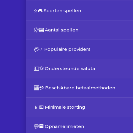
⭐
🎮 Soorten spellen
💱
🎰 Aantal spellen
💳
⭐ Populaire providers
💵
💱 Ondersteunde valuta
🏧
💳 Beschikbare betaalmethoden
📱
💵 Minimale storting
💬
🏧 Opnamelimieten