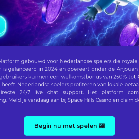
platform gebouwd voor Nederlandse spelers die royale 
 is gelanceerd in 2024 en opereert onder de Anjouan O
 gebruikers kunnen een welkomstbonus van 250% tot €5.0
s heeft. Nederlandse spelers profiteren van lokale bet
ecte 24/7 live chat support. Het platform combin
. Meld je vandaag aan bij Space Hills Casino en claim
Begin nu met spelen 🎰