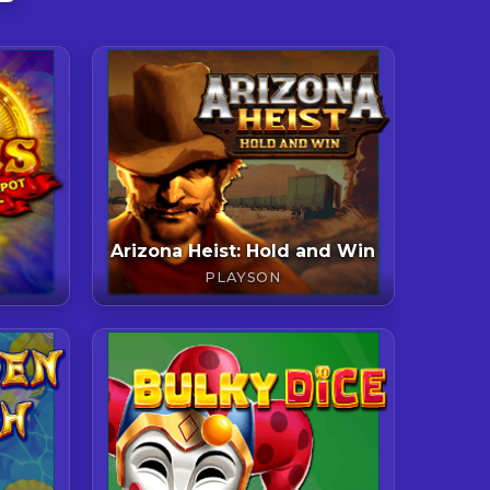
Arizona Heist: Hold and Win
PLAYSON